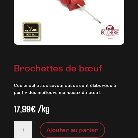
Brochettes de bœuf
Ces brochettes savoureuses sont élaborées à
partir des meilleurs morceaux du bœuf.
17,99
€
/kg
quantité
Ajouter au panier
de