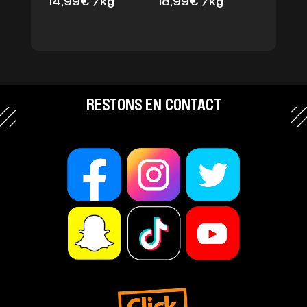
14,99
€
/kg
18,99
€
/kg
RESTONS EN CONTACT