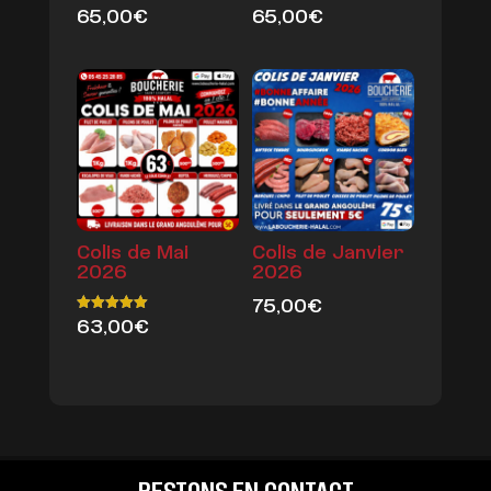
65,00
€
65,00
€
Colis de Mai
Colis de Janvier
2026
2026
75,00
€
63,00
€
Note
5.00
sur 5
RESTONS EN CONTACT