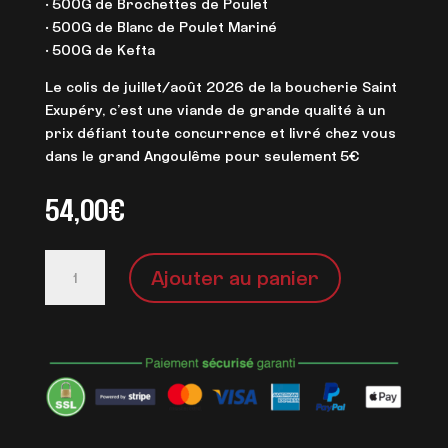
• 500G de Brochettes de Poulet
• 500G de Blanc de Poulet Mariné
• 500G de Kefta
Le colis de juillet/août 2026 de la boucherie Saint
Exupéry, c’est une viande de grande qualité à un
prix défiant toute concurrence et livré chez vous
dans le grand Angoulême pour seulement 5€
54,00
€
quantité
Ajouter au panier
de
Colis
de
Juillet/Août
2026