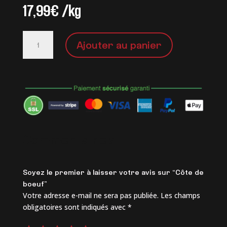
17,99
€
/kg
quantité
Ajouter au panier
de
Côte
de
boeuf
Commentaires
Soyez le premier à laisser votre avis sur “Côte de
boeuf”
Votre adresse e-mail ne sera pas publiée.
Les champs
obligatoires sont indiqués avec
*