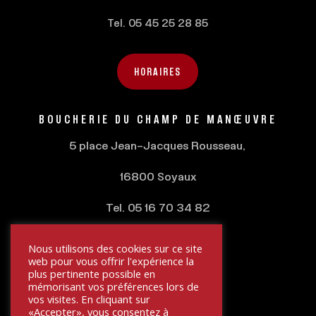
Tel. 05 45 25 28 85
HORAIRES
BOUCHERIE DU
CHAMP DE MANŒUVRE
5 place Jean-Jacques Rousseau,
16800 Soyaux
Tel. 05 16 70 34 82
Nous utilisons des cookies sur ce site
HORAIRES
web pour vous offrir l'expérience la
plus pertinente possible en
mémorisant vos préférences lors de
vos visites. En cliquant sur
«Accepter», vous consentez à