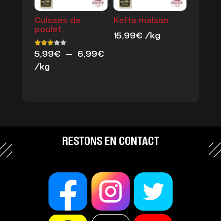
Cuisses de
Kefta maison
poulet
15,99
€
/kg
Plage
5,99
€
–
6,99
€
Note
3.00
de
/kg
sur 5
prix :
5,99€
à
6,99€
RESTONS EN CONTACT