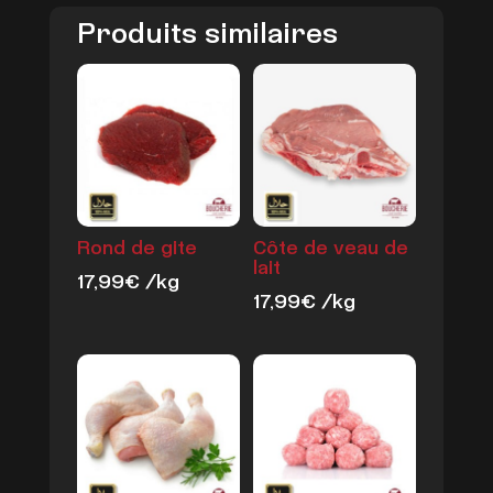
Produits similaires
Rond de gite
Côte de veau de
lait
17,99
€
/kg
17,99
€
/kg