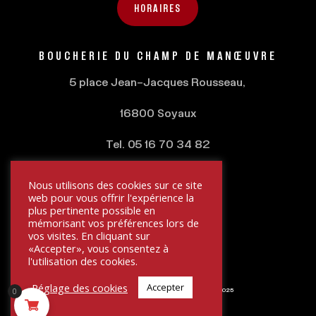
HORAIRES
BOUCHERIE DU
CHAMP DE MANŒUVRE
5 place Jean-Jacques Rousseau,
16800 Soyaux
Tel. 05 16 70 34 82
Nous utilisons des cookies sur ce site
HORAIRES
web pour vous offrir l'expérience la
plus pertinente possible en
mémorisant vos préférences lors de
vos visites. En cliquant sur
«Accepter», vous consentez à
l'utilisation des cookies.
Réglage des cookies
Accepter
La Boucherie Saint Exupéry® Tous droits réservés 2025
0