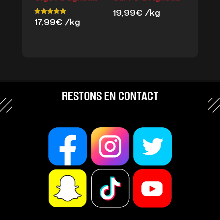
19,99
€
/kg
17,99
€
/kg
Note
5.00
sur 5
RESTONS EN CONTACT