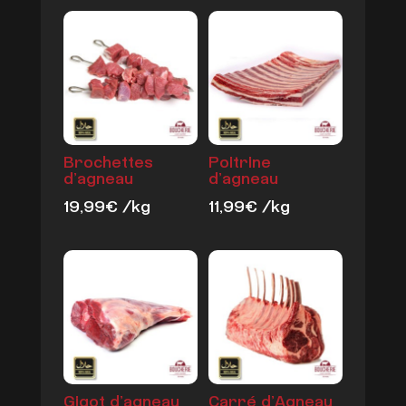
Brochettes
Poitrine
d’agneau
d’agneau
19,99
€
/kg
11,99
€
/kg
Gigot d’agneau
Carré d’Agneau