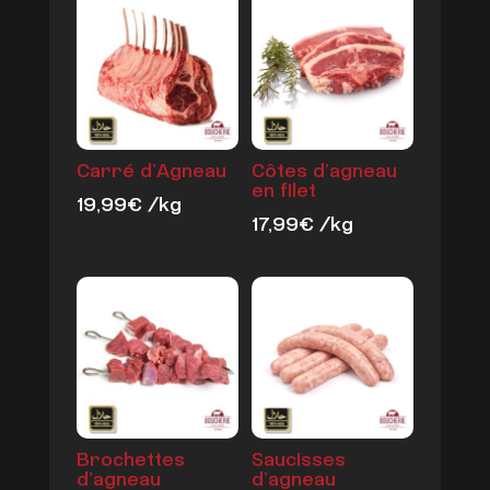
Carré d’Agneau
Côtes d’agneau
en filet
19,99
€
/kg
17,99
€
/kg
Brochettes
Saucisses
d’agneau
d’agneau