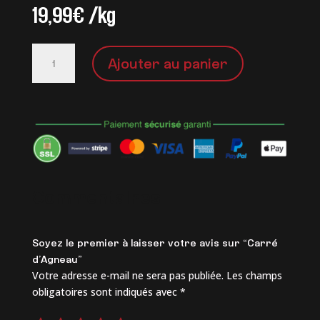
19,99
€
/kg
quantité
Ajouter au panier
de
Carré
d’Agneau
Commentaires
Soyez le premier à laisser votre avis sur “Carré
d’Agneau”
Votre adresse e-mail ne sera pas publiée.
Les champs
obligatoires sont indiqués avec
*