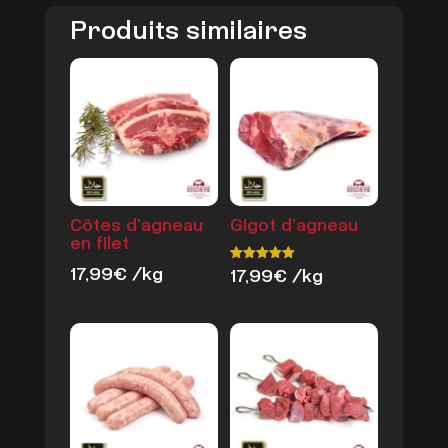
Produits similaires
Côtes d’agneau
Gigot d’agneau
en filet
17,99
€
/kg
17,99
€
/kg
Note
5.00
sur 5